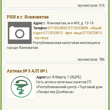
просмотров: 316
РНИ в г. Ясиноватая
Адрес:
г. Ясиноватая, м-н №3, д. 13-14
Телефон:
0713033835
0713033808 - общий
отдел
0713033815 - физ. лица
0713033813
- юр.лица
Республиканская налоговая инспекция в
городе Ясиноватая
просмотров: 786
Аптека № 3 А/П № 1
Адрес:
ул. 8-Марта, 1 (ЯЦРБ)
Сеть аптек и аптечных пунктов ГП
«Республиканский центр «Торговый дом
«Лекарства Донбасса»