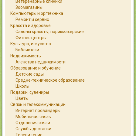
Ветеренарные клиники
Контакты
Зоомагазины
Компьютеры и оргтехника
Ремонт и сервис
Красота и здоровье
Салоны красоты, парикмахерские
Фитнес центры
Войти
Культура, искусство
Библиотеки
Недвижимость
Агенства недвижимости
Образование и обучение
Детские сады
Средне-техническое образование
Школы
Подарки, сувениры
Цветы
Связь и телекоммуникации
Интернет провайдеры
Мобильная связь
Отделения связи
Службы доставки
Телевидение