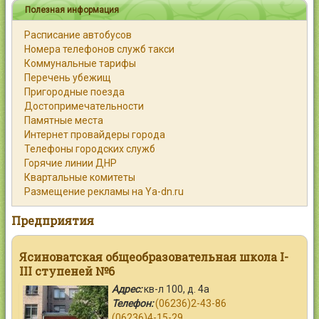
Полезная информация
Расписание автобусов
Номера телефонов служб такси
Коммунальные тарифы
Перечень убежищ
Пригородные поезда
Достопримечательности
Памятные места
Интернет провайдеры города
Телефоны городских служб
Горячие линии ДНР
Квартальные комитеты
Размещение рекламы на Ya-dn.ru
Предприятия
Ясиноватская общеобразовательная школа I-
III ступеней №6
Адрес:
кв-л 100, д. 4а
Телефон:
(06236)2-43-86
(06236)4-15-29