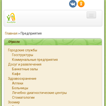
Главная
Главная
»
Предприятия
Город
Отрасли
Городские службы
Статьи
Госструктуры
Коммунальные предприятия
Каталог
Досуг и развлечения
Банкетные залы
Справочник
Кафе
Здравоохранение
Работа
Аптеки
Больницы
Объявления
Лечебно-диагностические центры
Стоматологии
Помощь
Зоомир