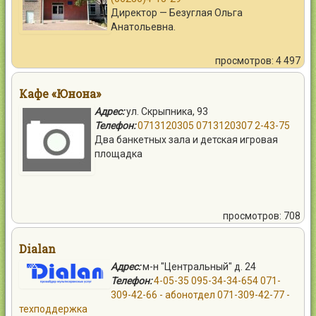
Директор — Безуглая Ольга
Анатольевна.
просмотров: 4 497
Кафе «Юнона»
Адрес:
ул. Скрыпника, 93
Телефон:
0713120305
0713120307
2-43-75
Два банкетных зала и детская игровая
площадка
просмотров: 708
Dialan
Адрес:
м-н "Центральный" д. 24
Телефон:
4-05-35
095-34-34-654
071-
309-42-66 - абонотдел
071-309-42-77 -
техподдержка